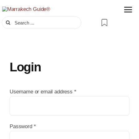
Skip
to
Search
content
for:
Login
Required
Username or email address
*
Required
Password
*