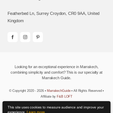
Featherbed Ln, Surrey Croydon, CR0 9AA, United
Kingdom
Looking for an exceptional experience in Marrakech,
combining simplicity and comfort? This is our specialty at
Marrakech Guide.
© Copyright 2020 - 2026 •
MarrakechGuide
• All Rights Reserved •
Affiliate by
F&B LOFT
This site uses cookies to measure audience and improve your
Download MarrakechGuide App
experience.
Learn more